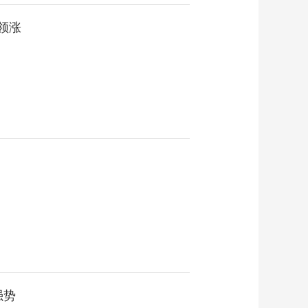
领涨
强势