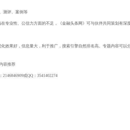
、测评、案例等
稿在专业性、公信力方面的不足，《金融头条网》可与伙伴共同策划有深
视化效果好，信息量大，利于推广，搜索引擎自然排名高。专题内容可以
内容推荐
6846909或QQ：3541402274