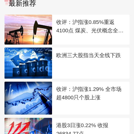
最新推荐
收评：沪指涨0.85%重返
4100点 煤炭、光伏概念全线
走强
欧洲三大股指当天全线下跌
收评：沪指涨1.29% 全市场
超4800只个股上涨
港股3日涨0.22% 收报
26834.77点