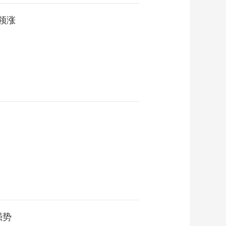
领涨
强势