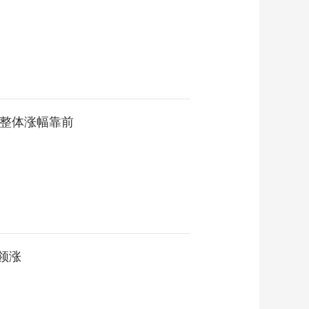
板块整体涨幅靠前
领涨